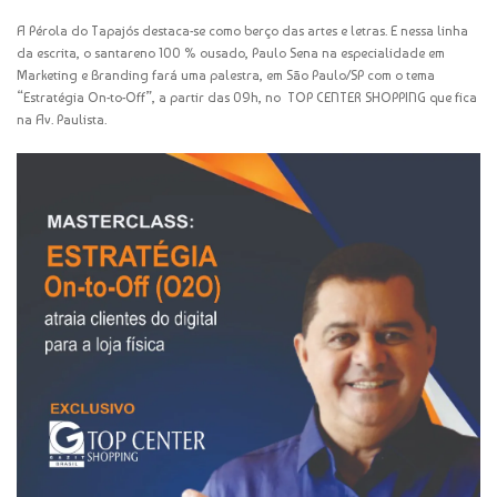
A Pérola do Tapajós destaca-se como berço das artes e letras. E nessa linha
da escrita, o santareno 100 % ousado, Paulo Sena na especialidade em
Marketing e Branding fará uma palestra, em São Paulo/SP com o tema
“Estratégia On-to-Off”, a partir das 09h, no TOP CENTER SHOPPING que fica
na Av. Paulista.