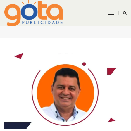
Toggle N
MASTER CLASS – Estratégia On-to-Off (O2O)
Setembro 26, 2021