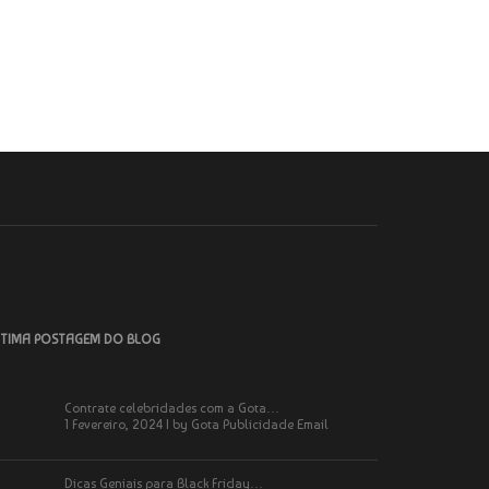
TIMA POSTAGEM DO BLOG
Contrate celebridades com a Gota…
1 Fevereiro, 2024 | by
Gota Publicidade Email
Dicas Geniais para Black Friday…