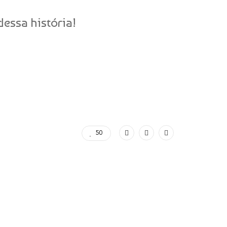
essa história!
50