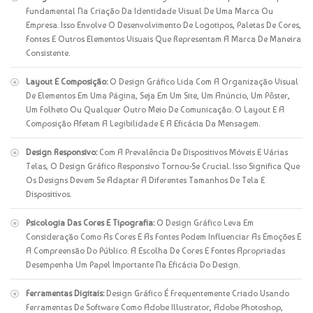
Fundamental Na Criação Da Identidade Visual De Uma Marca Ou
Empresa. Isso Envolve O Desenvolvimento De Logotipos, Paletas De Cores,
Fontes E Outros Elementos Visuais Que Representam A Marca De Maneira
Consistente.
Layout E Composição:
O Design Gráfico Lida Com A Organização Visual
De Elementos Em Uma Página, Seja Em Um Site, Um Anúncio, Um Pôster,
Um Folheto Ou Qualquer Outro Meio De Comunicação. O Layout E A
Composição Afetam A Legibilidade E A Eficácia Da Mensagem.
Design Responsivo:
Com A Prevalência De Dispositivos Móveis E Várias
Telas, O Design Gráfico Responsivo Tornou-Se Crucial. Isso Significa Que
Os Designs Devem Se Adaptar A Diferentes Tamanhos De Tela E
Dispositivos.
Psicologia Das Cores E Tipografia:
O Design Gráfico Leva Em
Consideração Como As Cores E As Fontes Podem Influenciar As Emoções E
A Compreensão Do Público. A Escolha De Cores E Fontes Apropriadas
Desempenha Um Papel Importante Na Eficácia Do Design.
Ferramentas Digitais:
Design Gráfico É Frequentemente Criado Usando
Ferramentas De Software Como Adobe Illustrator, Adobe Photoshop,